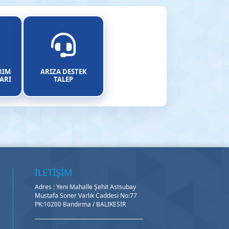
RIM
ARIZA DESTEK
ARI
TALEP
İLETİŞİM
Adres : Yeni Mahalle Şehit Astsubay
Mustafa Soner Varlık Caddesi No:77
PK:10200 Bandırma / BALIKESİR