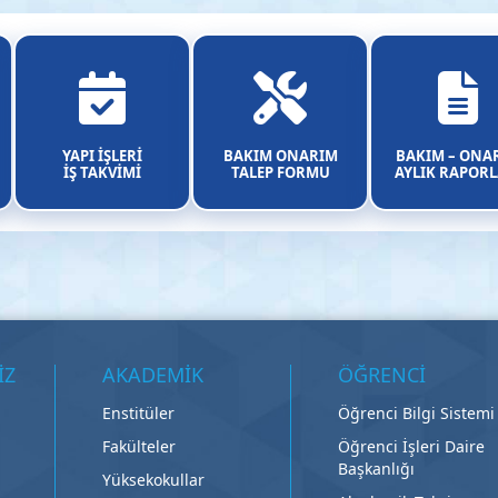
YAPI İŞLERİ
BAKIM ONARIM
BAKIM – ONA
İŞ TAKVİMİ
TALEP FORMU
AYLIK RAPORL
İZ
AKADEMİK
ÖĞRENCİ
Enstitüler
Öğrenci Bilgi Sistemi
Fakülteler
Öğrenci İşleri Daire
Başkanlığı
Yüksekokullar