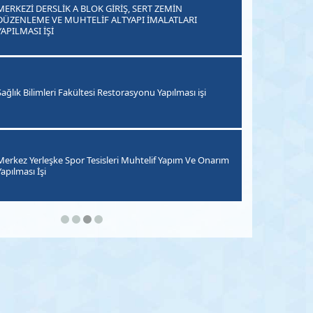
MERKEZİ DERSLİK A BLOK GİRİŞ, SERT ZEMİN
DÜZENLEME VE MUHTELİF ALTYAPI İMALATLARI
YAPILMASI İŞİ
31 Mayıs 2024
Sağlık Bilimleri Fakültesi Restorasyonu Yapılması işi
08 Aralık 2023
Merkez Yerleşke Spor Tesisleri Muhtelif Yapım Ve Onarım
apılması İşi
29 Nisan 2022