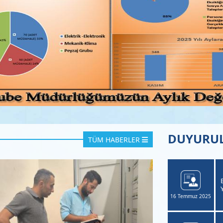
DUYURU
TÜM HABERLER
enci Otoparkı Parke Taşı Kaplama, Aydınlatma
ılması Ve Giriş Yolu Peyzaj İmalatları Yapılması İşi
16 Temmuz 2025