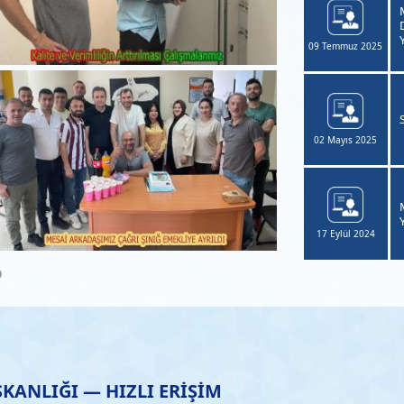
kez Yerleşke Yeni Ana Giriş Kapısı Yanı Otopark Alanları
ılması İşi
09 Temmuz 2025
IKESİR İLİ BANDIRMA İLÇESİ İHSANİYE MAHALLESİ
 ADA 10 PARSELDE BULUNAN TESCİLLİ YAPININ
TORASYONU YAPILMASI İŞİ
02 Mayıs 2025
F BİNASI A VE B BLOK OFİSLERİ DÖNÜŞÜMÜ YAPIM İŞİ
Y
17 Eylül 2024
ŞKANLIĞI — HIZLI ERİŞİM