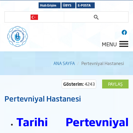
Hızlı Erişim
ÜBYS
E-POSTA
MENU
ANA SAYFA
Pertevniyal Hastanesi
Gösterim:
4243
PAYLAŞ
Pertevniyal Hastanesi
Tarihi Pertevniyal