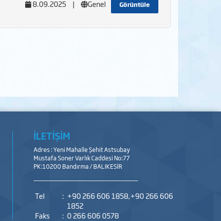
8.09.2025
|
Genel
Görüntüle
İLETİŞİM
Adres : Yeni Mahalle Şehit Astsubay
Mustafa Soner Varlık Caddesi No:77
PK:10200 Bandırma / BALIKESİR
Tel
:
+90 266 606 1858,+90 266 606
1852
Faks
:
0 266 606 0578