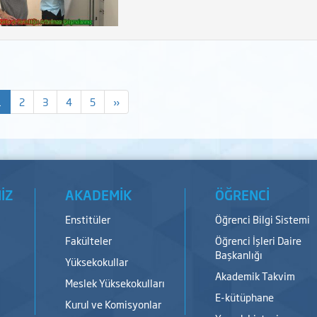
1
2
3
4
5
»
İZ
AKADEMİK
ÖĞRENCİ
Enstitüler
Öğrenci Bilgi Sistemi
Fakülteler
Öğrenci İşleri Daire
Başkanlığı
Yüksekokullar
Akademik Takvim
Meslek Yüksekokulları
E-kütüphane
Kurul ve Komisyonlar