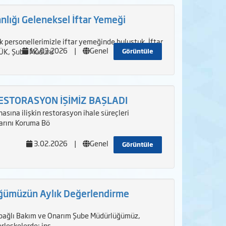
anlığı Geleneksel İftar Yemeği
ak personellerimizle iftar yemeğinde buluştuk. İftar
12.03.2026
|
Genel
ÜK, Şube Müdürü
Görüntüle
RESTORASYON İŞİMİZ BAŞLADI
nasına ilişkin restorasyon ihale süreçleri
larını Koruma Bö
3.02.2026
|
Genel
Görüntüle
ğümüzün Aylık Değerlendirme
a bağlı Bakım ve Onarım Şube Müdürlüğümüz,
rleşkelerde; inş