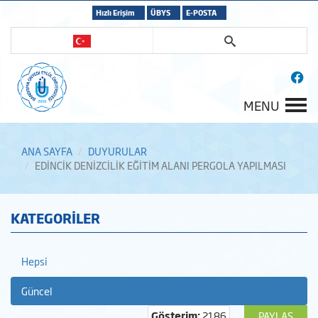
Hızlı Erişim
ÜBYS
E-POSTA
MENU
ANA SAYFA
DUYURULAR
EDİNCİK DENİZCİLİK EĞİTİM ALANI PERGOLA YAPILMASI
KATEGORİLER
Hepsi
Güncel
Gösterim:
2186
PAYLAŞ