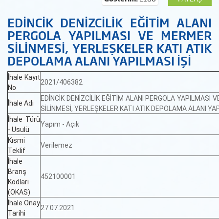
EDİNCİK DENİZCİLİK EĞİTİM ALANI
PERGOLA YAPILMASI VE MERMER
SİLİNMESİ, YERLEŞKELER KATI ATIK
DEPOLAMA ALANI YAPILMASI İŞİ
İhale Kayıt
2021/406382
No
EDİNCİK DENİZCİLİK EĞİTİM ALANI PERGOLA YAPILMASI
İhale Adı
SİLİNMESİ, YERLEŞKELER KATI ATIK DEPOLAMA ALANI YAP
İhale Türü
Yapım - Açık
- Usulü
Kısmi
Verilemez
Teklif
İhale
Branş
452100001
Kodları
(OKAS)
İhale Onay
27.07.2021
Tarihi