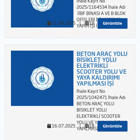
İhale Kayıt No
2025/1164534 İhale Adı
İİBF BİNASI A VE B BLOK
OFİSLERİ DÖNÜŞÜMÜ
11.08.2025
|
18
Görüntüle
YAPIM İŞİ İhale Türü
BETON ARAÇ YOLU
BİSİKLET YOLU
ELEKTRİKLİ
SCOOTER YOLU VE
YAYA KALDIRIMI
YAPILMASI İŞİ
İhale Kayıt No
2025/1042471 İhale Adı
BETON ARAÇ YOLU
BİSİKLET YOLU
ELEKTRİKLİ SCOOTER
YOLU VE YAYA KALDIRIMI
16.07.2025
|
18
Görüntüle
YAPILMASI İŞİ İhale