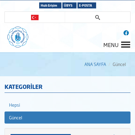
Hızlı Erişim
ÜBYS
E-POSTA
MENU
ANA SAYFA
Güncel
KATEGORİLER
Hepsi
Güncel