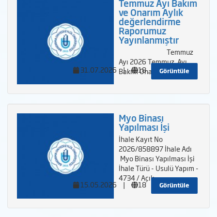
Temmuz Ayı Bakım
ve Onarım Aylık
değerlendirme
Raporumuz
Yayınlanmıştır
Temmuz
Ayı 2026 Temmuz Ayı
31.07.2026
|
18
Bakım Onarım Gene
Görüntüle
Myo Binası
Yapılması İşi
İhale Kayıt No
2026/858897 İhale Adı
Myo Binası Yapılması İşi
İhale Türü - Usulü Yapım -
4734 / Açık
15.05.2026
|
18
Görüntüle