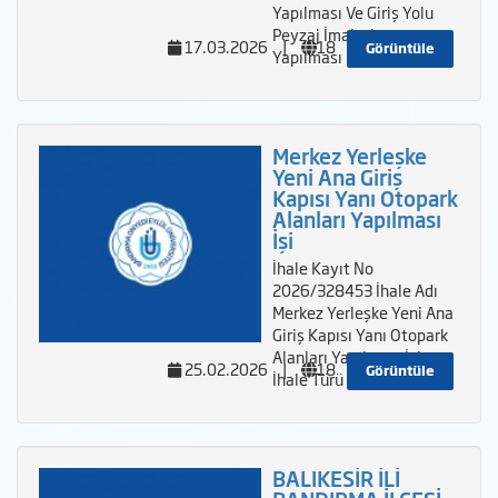
Yapılması Ve Giriş Yolu
Peyzaj İmalatları
17.03.2026
|
18
Görüntüle
Yapılması İşi
Merkez Yerleşke
Yeni Ana Giriş
Kapısı Yanı Otopark
Alanları Yapılması
İşi
İhale Kayıt No
2026/328453 İhale Adı
Merkez Yerleşke Yeni Ana
Giriş Kapısı Yanı Otopark
Alanları Yapılması İşi
25.02.2026
|
18
Görüntüle
İhale Türü - Us
BALIKESİR İLİ