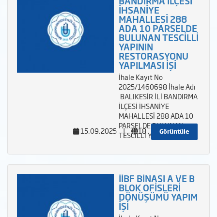
BANDIRMA İLÇESİ
İHSANİYE
MAHALLESİ 288
ADA 10 PARSELDE
BULUNAN TESCİLLİ
YAPININ
RESTORASYONU
YAPILMASI İŞİ
İhale Kayıt No
2025/1460698 İhale Adı
BALIKESİR İLİ BANDIRMA
İLÇESİ İHSANİYE
MAHALLESİ 288 ADA 10
PARSELDE BULUNAN
15.09.2025
|
18
Görüntüle
TESCİLLİ YAPININ RES
İİBF BİNASI A VE B
BLOK OFİSLERİ
DÖNÜŞÜMÜ YAPIM
İŞİ