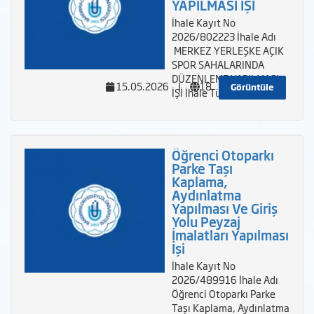
YAPILMASI İŞİ
İhale Kayıt No
2026/802223 İhale Adı
MERKEZ YERLEŞKE AÇIK
SPOR SAHALARINDA
DÜZENLEME YAPILMASI
15.05.2026
|
18
Görüntüle
İŞİ İhale Türü
Öğrenci Otoparkı
Parke Taşı
Kaplama,
Aydınlatma
Yapılması Ve Giriş
Yolu Peyzaj
İmalatları Yapılması
İşi
İhale Kayıt No
2026/489916 İhale Adı
Öğrenci Otoparkı Parke
Taşı Kaplama, Aydınlatma