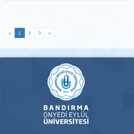
«
1
2
3
»