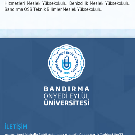
Hizmetleri Meslek Yüksekokulu, Denizcilik Meslek Yüksekokulu,
Bandırma OSB Teknik Bilimler Meslek Yüksekokulu.
İLETİŞİM
Adres : Yeni Mahalle Şehit Astsubay Mustafa Soner Varlık Caddesi No:77