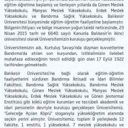
eğitim-öğretime başlamış ve ilerleyen yıllarda da Gönen Meslek
Yüksekokulu, Manyas Meslek Yüksekokulu, Erdek Meslek
Yüksekokulu ve Bandırma Sağlık Yüksekokulu, Balıkesir
Üniversitesi bünyesinde eğitim-öğretim faaliyetine başlamıştır.
Bölgenin ihtiyacı ve bölge insanının yoğun talebi neticesinde, 23
Nisan 2015 tarih ve 6640 sayılı Kanunla Balıkesir’in ikinci
üniversitesi olarak Üniversitemizin kuruluşu gerçekleşmiştir.
Üniversitemizin adı, Kurtuluş Savaşı’nda düşman kuvvetlerine
Bandırma’da atılan son kurşundan, istiklalimizin ilelebet
muhafaza edileceğinin tescil edildiği gün olan 17 Eylül 1922
tarihinden gelmektedir.
Balıkesir Üniversitesi’ne bağlı olarak eğitim-öğretim
faaliyetlerini sürdüren Bandırma İktisadi ve İdari Bilimler
Fakültesi, Bandırma Sağlık Yüksekokulu, Bandırma Meslek
Yüksekokulu, Gönen Meslek Yüksekokulu, Manyas Meslek
Yüksekokulu, Erdek Meslek Yüksekokulu ve Gönen Jeotermal
Enstitüsü gibi köklü eğitim kurumları ve tecrübeli akademik ve
idari personelin devriyle kuruluşu gerçekleşen Üniversitemiz,
“Geleceğe Açılan Köprü” sloganıyla yükseköğretim alanında
seçkin yerini almıştır. Üniversitemiz, toplam 9 yerleşkede 12
fakülte, 1 enstitü, 1 yüksekokul, 7 meslek yüksekokulu ve