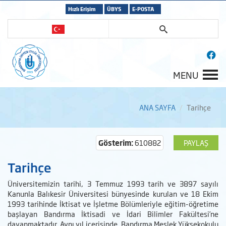
Hızlı Erişim
ÜBYS
E-POSTA
MENU
ANA SAYFA
Tarihçe
Gösterim:
610882
PAYLAŞ
Tarihçe
Üniversitemizin tarihi, 3 Temmuz 1993 tarih ve 3897 sayılı
Kanunla Balıkesir Üniversitesi bünyesinde kurulan ve 18 Ekim
1993 tarihinde İktisat ve İşletme Bölümleriyle eğitim-öğretime
başlayan Bandırma İktisadi ve İdari Bilimler Fakültesi’ne
dayanmaktadır. Aynı yıl içerisinde, Bandırma Meslek Yüksekokulu