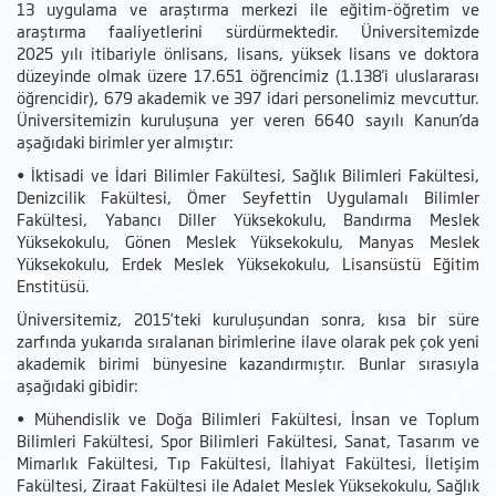
13 uygulama ve araştırma merkezi ile eğitim-öğretim ve
araştırma faaliyetlerini sürdürmektedir. Üniversitemizde
2025 yılı itibariyle önlisans, lisans, yüksek lisans ve doktora
düzeyinde olmak üzere 17.651 öğrencimiz (1.138'i uluslararası
öğrencidir), 679 akademik ve 397 idari personelimiz mevcuttur.
Üniversitemizin kuruluşuna yer veren 6640 sayılı Kanun’da
aşağıdaki birimler yer almıştır:
• İktisadi ve İdari Bilimler Fakültesi, Sağlık Bilimleri Fakültesi,
Denizcilik Fakültesi, Ömer Seyfettin Uygulamalı Bilimler
Fakültesi, Yabancı Diller Yüksekokulu, Bandırma Meslek
Yüksekokulu, Gönen Meslek Yüksekokulu, Manyas Meslek
Yüksekokulu, Erdek Meslek Yüksekokulu,
Lisansüstü Eğitim
Enstitüsü.
Üniversitemiz, 2015’teki kuruluşundan sonra, kısa bir süre
zarfında yukarıda sıralanan birimlerine ilave olarak pek çok yeni
akademik birimi bünyesine kazandırmıştır. Bunlar sırasıyla
aşağıdaki gibidir:
• Mühendislik ve Doğa Bilimleri Fakültesi, İnsan ve Toplum
Bilimleri Fakültesi, Spor Bilimleri Fakültesi, Sanat, Tasarım ve
Mimarlık Fakültesi, Tıp Fakültesi, İlahiyat Fakültesi, İletişim
Fakültesi, Ziraat Fakültesi ile Adalet Meslek Yüksekokulu, Sağlık