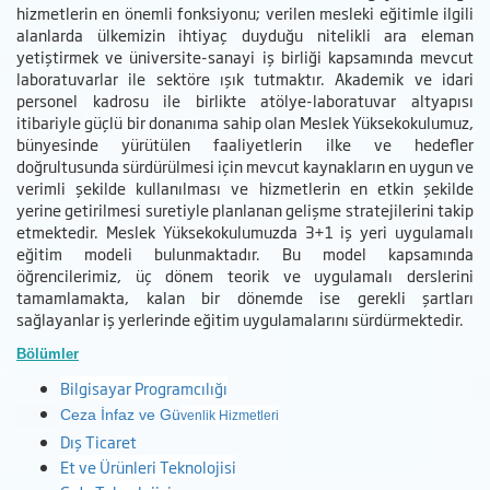
hizmetlerin en önemli fonksiyonu; verilen mesleki eğitimle ilgili
alanlarda ülkemizin ihtiyaç duyduğu nitelikli ara eleman
yetiştirmek ve üniversite-sanayi iş birliği kapsamında mevcut
laboratuvarlar ile sektöre ışık tutmaktır. Akademik ve idari
personel kadrosu ile birlikte atölye-laboratuvar altyapısı
itibariyle güçlü bir donanıma sahip olan Meslek Yüksekokulumuz,
bünyesinde yürütülen faaliyetlerin ilke ve hedefler
doğrultusunda sürdürülmesi için mevcut kaynakların en uygun ve
verimli şekilde kullanılması ve hizmetlerin en etkin şekilde
yerine getirilmesi suretiyle planlanan gelişme stratejilerini takip
etmektedir. Meslek Yüksekokulumuzda 3+1 iş yeri uygulamalı
eğitim modeli bulunmaktadır. Bu model kapsamında
öğrencilerimiz, üç dönem teorik ve uygulamalı derslerini
tamamlamakta, kalan bir dönemde ise gerekli şartları
sağlayanlar iş yerlerinde eğitim uygulamalarını sürdürmektedir.
Bölümler
Bilgisayar Programcılığı
Ceza İnfaz ve Gü
venlik Hizmetleri
Dış Ticaret
Et ve Ürünleri Teknolojisi