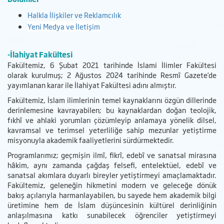
Halkla İlişkiler ve Reklamcılık
Yeni
Medya ve İletişim
-İlahiyat Fakültesi
Fakültemiz, 6 Şubat 2021 tarihinde İslami İlimler Fakültesi
olarak kurulmuş; 2 Ağustos 2024 tarihinde Resmî Gazete’de
yayımlanan karar ile İlahiyat Fakültesi adını almıştır.
Fakültemiz, İslam ilimlerinin temel kaynaklarını özgün dillerinde
derinlemesine kavrayabilen; bu kaynaklardan doğan teolojik,
fıkhî ve ahlaki yorumları çözümleyip anlamaya yönelik dilsel,
kavramsal ve terimsel yeterliliğe sahip mezunlar yetiştirme
misyonuyla akademik faaliyetlerini sürdürmektedir.
Programlarımız; geçmişin ilmî, fikrî, edebî ve sanatsal mirasına
hâkim, aynı zamanda çağdaş felsefi, entelektüel, edebî ve
sanatsal akımlara duyarlı bireyler yetiştirmeyi amaçlamaktadır.
Fakültemiz, geleneğin hikmetini modern ve geleceğe dönük
bakış açılarıyla harmanlayabilen, bu sayede hem akademik bilgi
üretimine hem de İslam düşüncesinin kültürel derinliğinin
anlaşılmasına katkı sunabilecek öğrenciler yetiştirmeyi