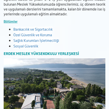
bulunan Meslek Yüksekolumuzda öğrencilerimiz, üç dönem teorik
ve uygulamalı derslerini tamamlamakta, kalan bir dönemde ise iş
yerlerinde uygulamalı eğitim almaktadır.
Bölümler
Bankacılık ve Sigortacılık
Özel Güvenlik ve Koruma
Sağlık Kurumları İşletmeciliği
Sosyal Güvenlik
ERDEK MESLEK
YÜKSEKOKULU YERLEŞKESİ