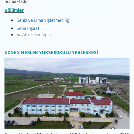
bulmaktadır.
Bölümler
Deniz ve Liman İşletmeciliği
Gemi İnşaatı
Su Altı Teknolojisi
GÖNEN MESLEK YÜKSEKOKULU YERLEŞKESİ