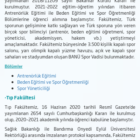
yayımlanan 2018/11209 sayılı Bakanlar Kurulu Kararı ile
kurulmuştur. 2021-2022 eğitim-öğretim yılından itibaren
Antrenörlük Eğitimi ile Beden Eğitimi ve Spor Öğretmenliği
Bölümlerine öğrenci alımına başlamıştır. Fakültemiz, Türk
sporunun gelişimine katkı sağlayan ve Türk sporuna yön veren
birçok spor bilimciyi (antrenör, beden eğitimi öğretmeni, spor
yöneticisi, akademisyen, hakem vb.) yetiştirmeyi
amaçlamaktadır. Fakültemiz bünyesinde 3.500 kişilik kapalı spor
salonu, yarı olimpik kapalı yüzme havuzu, açık ve kapalı spor
sahaları ve stadyumdan oluşan BANÜ Spor Vadisi bulunmaktadır.
Bölümler
Antrenörlük Eğitimi
Beden Eğitimi ve Spor Öğretmenliği
Spor Yöneticiliği
-Tıp Fakültesi
Tıp Fakültemiz, 16 Haziran 2020 tarihli Resmî Gazete’de
yayımlanan 2654 sayılı Cumhurbaşkanlığı Kararı ile kurulmuş
olup, 2020–2021 akademik yılında öğrenci kabulüne başlamıştır.
Sağlık Bakanlığı ile Bandırma Onyedi Eylül Üniversitesi
Rektörlüğü arasında imzalanan protokol kapsamında, Fakültemiz