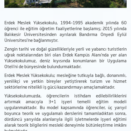
Erdek Meslek Yüksekokulu, 1994–1995 akademik yılında 60
öğrenci ile eğitim öğretim faaliyetlerine başlamış; 2015 yılında
Balıkesir Üniversitesinden ayrılarak Bandırma Onyedi Eylül
Üniversitesi’ne bağlanmıştır.
Zengin tarihi ve doğal güzellikleriyle yerli ve yabancı turistlerin
uğrak noktalarından biri olan Erdek Kampüs Alanı’nda yer alan
Yüksekokulumuz, deniz kıyısında konumlanan bir Uygulama
Oteli’ni de bünyesinde bulundurmaktadır.
Erdek Meslek Yüksekokulu; mesleğine tutkuyla bağlı, donanımlı,
yenilikçi ve yetkin bireyler yetiştirerek turizm ve hizmet
sektörlerine nitelikli iş gücü kazandırmayı amaçlamaktadır.
Yüksekokulumuzda, öğrencilerin istihdam edilebilirliklerini
artırmak amacıyla 3+1 işyeri temelli eğitim modeli
uygulanmaktadır. Bu model kapsamında öğrenciler, üç yarıyıl
boyunca teorik ve uygulamalı derslerini tamamladıktan sonra,
dördüncü yarıyılda alanlarıyla ilgili işletmelerde işyeri eğitimi
alarak teorik bilgilerini mesleki deneyimle bütünleştirme imkânı
bulmaktadır.