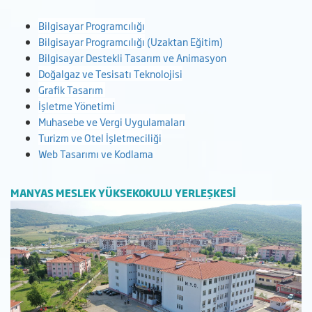
Bilgisayar Programcılığı
Bilgisayar Programcılığı
(Uzaktan Eğitim)
Bilgisayar Destekli Tasarım ve Animasyon
Doğalgaz ve Tesisatı Teknolojisi
Grafik Tasarım
İşletme Yönetimi
Muhasebe ve Vergi Uygulamaları
Turizm ve Otel İşletmeciliği
Web Tasarımı ve Kodlama
MANYAS MESLEK YÜKSEKOKULU YERLEŞKESİ