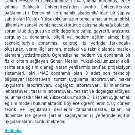
Gönen Meslek Yüksekokulumuz 1994 yılında kurulmuş, 2015
yılında Balıkesir Üniversitesi’nden ayrılıp Üniversitemize
bağlanmıştır. Deneyimli ve dinamik akademik/ idari bir yapıya
sahip olan Meslek Yüksekokulumuzun temel amaçlarından birisi,
ülkemizin sanayi ve hizmet sektöründe çalışma olanağı bulacak,
sorumluluk duygusu ve etik değerlere sahip, gayretli, araştırıcı,
sorgulayıcı, donanımlı, bilgili ve modern eğitim almış; bilgi
teknolojileriyle donanmış, çalıştığı iş yerinde farkındalık
oluşturan, verimliliği artıran, mesleki ve teknik alanda meslek
elemanı yetiştirmektir. Öğrencilerine modern ve donanımlı bir
fiziki ortam sağlayan Gönen Meslek Yüksekokulumuzda; akıllı
tahtalarla eğitim olanağı veren yenilenmiş sınıflar, projeksiyon
sistemleri, biri IMAC donanımlı olan 3 adet son teknoloji
bilgisayar laboratuvarı, turizm uygulama laboratuvarı, maker
uygulama laboratuvarı, doğalgaz laboratuvarı, iklimlendirme
laboratuvarı, tasarım laboratuvarı, tesisat ve doğalgaz atölyesi
bulunmaktadır. Meslek Yüksekokulumuzda 3+1 iş yeri uygulamalı
eğitim modeli bulunmaktadır. Böylece öğrencilerimiz, üç dönem
teorik ve uygulamalı derslerini tamamlamakta, kalan bir
dönemde ise gerekli şartları sağlayanlar iş yerlerinde eğitim
uygulamalarını sürdürmektedir.
Bölümler