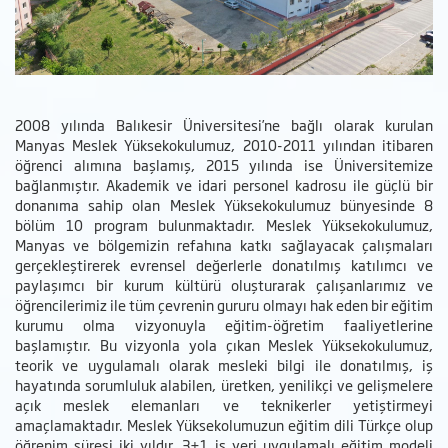
2008 yılında Balıkesir Üniversitesi’ne bağlı olarak kurulan
Manyas Meslek Yüksekokulumuz, 2010-2011 yılından itibaren
öğrenci alımına başlamış, 2015 yılında ise Üniversitemize
bağlanmıştır. Akademik ve idari personel kadrosu ile güçlü bir
donanıma sahip olan Meslek Yüksekokulumuz bünyesinde 8
bölüm 10 program bulunmaktadır. Meslek Yüksekokulumuz,
Manyas ve bölgemizin refahına katkı sağlayacak çalışmaları
gerçekleştirerek evrensel değerlerle donatılmış katılımcı ve
paylaşımcı bir kurum kültürü oluşturarak çalışanlarımız ve
öğrencilerimiz ile tüm çevrenin gururu olmayı hak eden bir eğitim
kurumu olma vizyonuyla eğitim-öğretim faaliyetlerine
başlamıştır. Bu vizyonla yola çıkan Meslek Yüksekokulumuz,
teorik ve uygulamalı olarak mesleki bilgi ile donatılmış, iş
hayatında sorumluluk alabilen, üretken, yenilikçi ve gelişmelere
açık meslek elemanları ve teknikerler yetiştirmeyi
amaçlamaktadır. Meslek Yüksekolumuzun eğitim dili Türkçe olup
öğrenim süresi iki yıldır. 3+1 iş yeri uygulamalı eğitim modeli