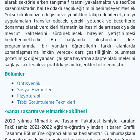
alarak sektörle erken tanışma fırsatını yakalamakta ve tecrübe
kazanmaktadır. Kalite odaklı sağlık eğitimini benimseyen Meslek
Yüksekokulumuzda değişim ve yenilikleri takip edebilecek, en iyi
uygulamaları transfer edecek, gerekli yetenek ve becerilerle
donanmış olarak verdikleri hizmetin kalitesini de artıracak ya da
mevcut kalitelerini sürdürebilecek bireyler yetiştirilmesi
hedeflenmektedir. Bu bağlamda oluşturulan ders
programlarında, bir yandan öğrencilerin farklı alanlarda
uzmanlaşmasına imkân verecek ders çeşitliliğinin bulunması
gözetilmiş; diğer yandan, çalışma hayatına adapte olabilmelerini
sağlayacak teorik ve pratik kapsamlı içerikler belirlenmiştir.
Bölümler
Optisyenlik
Sosyal Hizmetler
Fizyoterapi
Tıbbi Görüntüleme Teknikleri
-Sanat Tasarım
ve
Mimarlık
Fakültesi
2019 yılında Mimarlık ve Tasarım Fakültesi ismiyle kurulan
Fakültemiz 2021-2022 eğitim-öğretim yılından itibaren Grafik
Tasarımı Bölümü’ne öğrenci alımına başlamıştır. Cumhurbaşkanı
Kararı ile ismi değiştirilerek eğitim-öğretim faaliyetlerine Sanat,