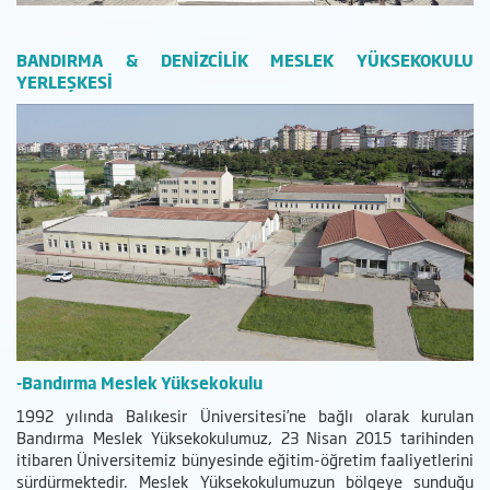
BANDIRMA & DENİZCİLİK MESLEK YÜKSEKOKULU
YERLEŞKESİ
-Bandırma Meslek Yüksekokulu
1992 yılında Balıkesir Üniversitesi’ne bağlı olarak kurulan
Bandırma Meslek Yüksekokulumuz, 23 Nisan 2015 tarihinden
itibaren Üniversitemiz bünyesinde eğitim-öğretim faaliyetlerini
sürdürmektedir. Meslek Yüksekokulumuzun bölgeye sunduğu