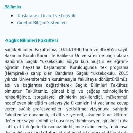
Bölümler
Uluslararası Ticaret ve Lojistik
Yönetim Bilişim Sistemleri
-Sağlık Bilimleri Fakültesi
Sağlık Bilimleri Fakültemiz, 10.10.1996 tarih ve 96/8655 sayılı
Bakanlar Kurulu Kararı ile Balıkesir Üniversitesi’ne bağlı olarak
Bandırma Sağlık Yüksekokulu adıyla kurulmuştur ve eğitim-
öğretim hayatına başlamıştır. Kurulduğunda tek programa
(Hemşirelik) sahip olan Bandırma Sağlık Yüksekokulu, 2015
yılında Üniversitemizin kurulmasıyla fakülteye dönüştürülmüş,
adı ve bağlantısı değiştirilerek Sağlık Bilimleri Fakültesi
olmuştur. Fakültemiz, güncel bilgi ve çağdaş teknolojilerin
rehberliğinde, sorgulayıcı zihinlerin şekillendiği, mükemmeli
hedefleyen bir eğitim anlayışıyla ülkemizin ihtiyaçlarına cevap
veren sağlık profesyonelleri yetiştirme vizyonuna sahiptir.
Fakültemiz; donanımlı, etkili ve yeterli, akademik ve kültürel
değerlere saygılı, yenilikçi düşünceyi benimseyen, girişimci ruha
sahip, etik değerleri kusursuz bir biçimde özümsemiş, toplumsal
duyarlılığı ön planda tutan, ulusal ve uluslararası platformlarda