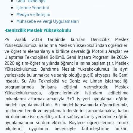
Gıda Teknolojisi
İşletme Yönetimi
Medya ve İletişim
Muhasebe ve Vergi Uygulamaları
-Denizcilik Meslek Yüksekokulu
29 Aralık 2018 tarihinde kurulan Denizcilik Meslek
Yüksekokulumuz, Bandırma Meslek Yüksekokulu’ndan öğrencileri
ve öğretim elemanlarıyla birlikte devraldığı Motorlu Araçlar ve
Ulaştırma Teknolojileri Bölümü, Gemi İnşaatı Programı ile 2019-
2020 eğitim-öğretim yılında öğrenci alımına başlamıştır. Meslek
Yüksekokulumuz, Bandırma Meslek Yüksekokulumuz ile aynı
yerleşkede bulunmakta ve sahip olduğu güçlü altyapısı ile Gemi
İnşaatı, Su Altı Teknolojisi ve Deniz ve Liman İşletmeciliği
programlarında önlisans eğitimi vermektedir. Meslek
Yüksekokulumuzda, öğrencilerimizin istihdam edilebilme
imkanlarını artırmak amacıyla 3+1 iş yeri uygulamalı eğitim
modeli uygulanmaktadır. Bu model kapsamında öğrencilerimiz,
üç dönem teorik ve uygulamalı derslerini tamamlamakta, kalan
bir dönemde ise gerekli şartları sağlayanlar iş yerlerinde eğitim
uygulamalarını sürdürmektedir. Böylece öğrencilerimiz teorik
bilgilerini uygulama becerisiyle bütünleştirme imkânı