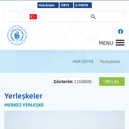
Hızlı Erişim
ÜBYS
E-POSTA
MENU
ANA SAYFA
Yerleşkeler
Gösterim:
1169806
PAYLAŞ
Yerleşkeler
MERKEZ YERLEŞKE