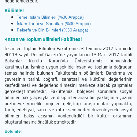
hedeflemektedir.
Bölümler
Temel İslam Bilimleri (%30 Arapça)
İslam Tarihi ve Sanatları
(%30 Arapça)
Felsefe ve Din Bilimleri
(%30 Arapça)
-İnsan ve Toplum Bilimleri Fakültesi
İnsan ve Toplum Bilimleri Fakültemiz, 3 Temmuz 2017 tarihinde
30113 sayılı Resmî Gazete’de yayımlanan 13 Mart 2017 tarihli
Bakanlar Kurulu Kararı’yla Üniversitemiz bünyesinde
kurulmuştur. İsmine uygun şekilde insan ve toplumla doğrudan
temas halinde bulunan Fakültemizin bölümleri; Bandırma ve
çevresinin tarihi, coğrafi, sanatsal ve kültürel değerlerinin
keşfedilmesi ve değerlendirilmesini merkeze alacak çalışmalar
gerçekleştirmektedir. Fakültemiz, bölgesel sorunlara sosyal
bilimler bakış açısıyla ve disiplinler arası bir yaklaşımla çözüm
üretmeye yönelik projeler geliştirip araştırmalar yapmakta;
tarih, edebiyat, sanat ve kültür seminerleri düzenleyerek sosyal
bilimler bakış açısının yönlendirdiği bir kültür ortamının
oluşturulmasına öncülük etmektedir.
Bölümler